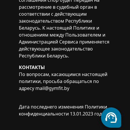
соглашения спор будет передан на
рассмотрение в судебный орган в
соответствии с действующим
законодательством Республики
Беларусь. К настоящей Политике и
отношениям между Пользователем и
Администрацией Сервиса применяется
действующее законодательство
Республики Беларусь.
КОНТАКТЫ
По вопросам, касающимся настоящей
политики, просьба обращаться по
адресу
mail@gymfit.by
Дата последнего изменения Политики
конфиденциальности 13.01.2023 года.
support_agent
phone
mail_outline
telegram